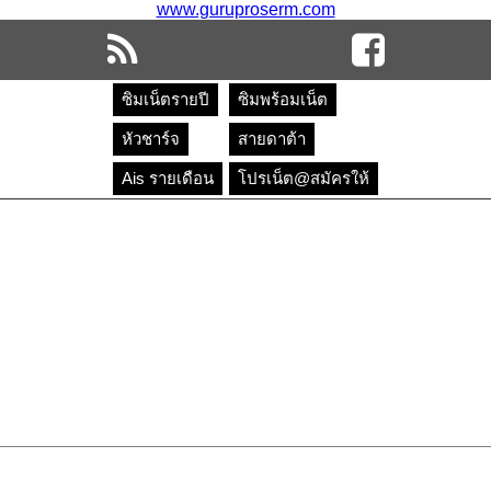
www.guruproserm.com
ซิมเน็ตรายปี
ซิมพร้อมเน็ต
หัวชาร์จ
สายดาต้า
Ais รายเดือน
โปรเน็ต@สมัครให้