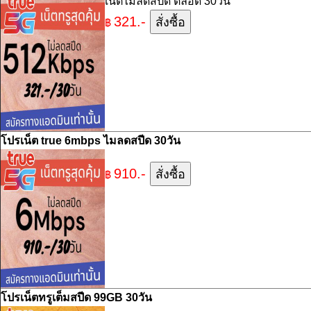
เน็ตไม่ลดสปีด ตลอด 30วัน
321.-
฿
โปรเน็ต true 6mbps ไมลดสปีด 30วัน
910.-
฿
โปรเน็ตทรูเต็มสปีด 99GB 30วัน