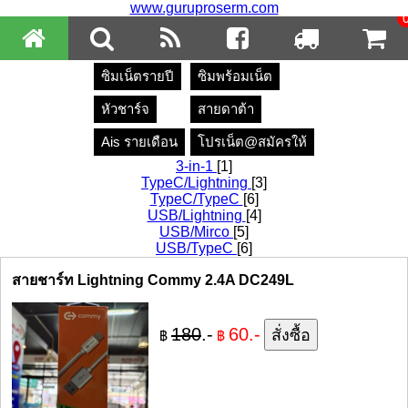
www.guruproserm.com
ซิมเน็ตรายปี
ซิมพร้อมเน็ต
หัวชาร์จ
สายดาต้า
Ais รายเดือน
โปรเน็ต@สมัครให้
3-in-1
[1]
TypeC/Lightning
[3]
TypeC/TypeC
[6]
USB/Lightning
[4]
USB/Mirco
[5]
USB/TypeC
[6]
สายชาร์ท Lightning Commy 2.4A DC249L
180
.-
60.-
฿
฿