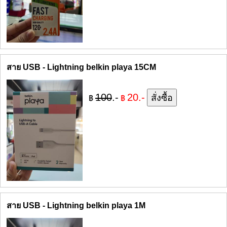
สาย USB - Lightning belkin playa 15CM
100
.-
20.-
฿
฿
สาย USB - Lightning belkin playa 1M