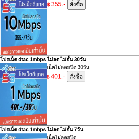
355.-
฿
โปรเน็ต dtac 1mbps ไม่ลด ไม่อั้น 30วัน
เน็ตไม่ลดสปีด 30วัน
401.-
฿
โปรเน็ต dtac 1mbps ไม่ลด ไม่อั้น 7วัน
เน็ตไม่ลดสปีด