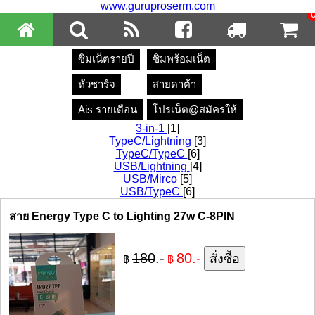
www.guruproserm.com
ซิมเน็ตรายปี
ซิมพร้อมเน็ต
หัวชาร์จ
สายดาต้า
Ais รายเดือน
โปรเน็ต@สมัครให้
3-in-1
[1]
TypeC/Lightning
[3]
TypeC/TypeC
[6]
USB/Lightning
[4]
USB/Mirco
[5]
USB/TypeC
[6]
สาย Energy Type C to Lighting 27w C-8PIN
180
.-
80.-
฿
฿